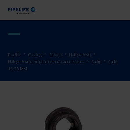
Pipelife
Catalogi
Elektro
Halogeenvrij
Halogeenvrije hulpstukken en accessoires
S-clip
S-clip
16-20 MM