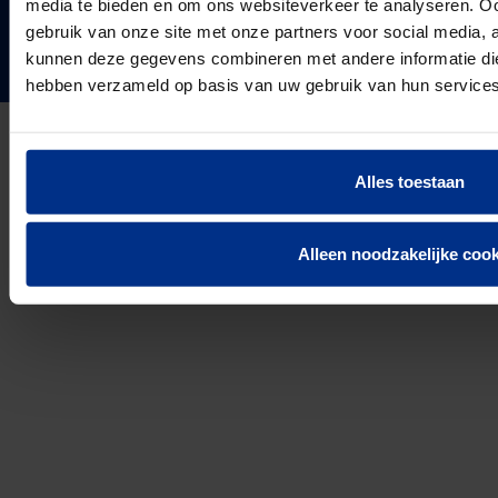
media te bieden en om ons websiteverkeer te analyseren. Oo
Vacatures
24
Landen in Europa
gebruik van onze site met onze partners voor social media, 
Contact
kunnen deze gegevens combineren met andere informatie die 
3037
Werknemers van Pipelife
hebben verzameld op basis van uw gebruik van hun services
691.392
km buis geïnstalleerd in 2025
Alles toestaan
Privacyverklaring
Cookie Informatie
Disclaimer
Alleen noodzakelijke cook
© 2026 Pipelife Nederland B.V.