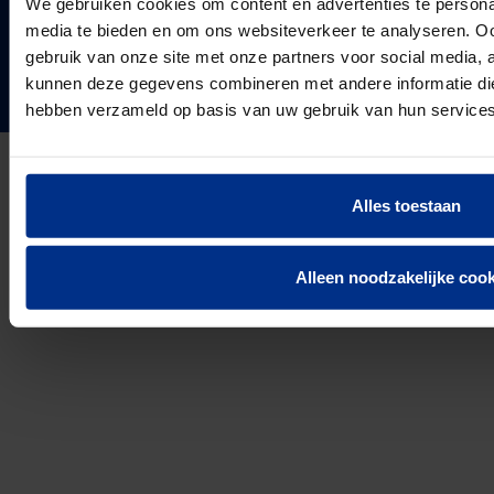
We gebruiken cookies om content en advertenties te personal
Projecten & Nieuws
VOLG ONS
media te bieden en om ons websiteverkeer te analyseren. Oo
Vacatures
24
Landen in Europa
gebruik van onze site met onze partners voor social media, 
Contact
kunnen deze gegevens combineren met andere informatie die 
3037
hebben verzameld op basis van uw gebruik van hun services
Werknemers van Pipelife
691.392
km buis geïnstalleerd in 2025
Alles toestaan
Privacyverklaring
Cookie Informatie
Disclaimer
Alleen noodzakelijke cook
© 2026 Pipelife Nederland B.V.