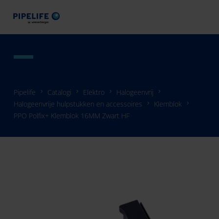
Pipelife
Catalogi
Elektro
Halogeenvrij
Halogeenvrije hulpstukken en accessoires
Klemblok
PPO Polfix+ Klemblok 16MM Zwart HF