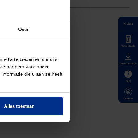
Close
Over
Rekentools
 media te bieden en om ons
Documentatie
ze partners voor social
nformatie die u aan ze heeft
FAQ
Contact
Alles toestaan