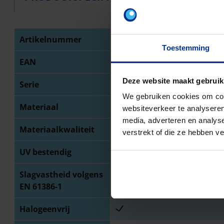
Artikelnummer
1196900432
Toestemming
EAN
8712603128938
Deze website maakt gebruik
Serie
Halovolt
We gebruiken cookies om cont
Materiaal
Kunststof
websiteverkeer te analyseren
media, adverteren en analys
Materiaalkwaliteit
Polypropyleen (PP)
verstrekt of die ze hebben v
UV bestendig
Slagvastheid volgens
Zwaar (klasse 4 / 6 Joule)
EN 61386-1
Halogeenvrij