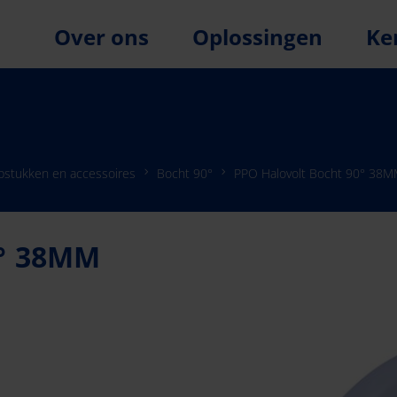
Over ons
Oplossingen
Ke
lpstukken en accessoires
Bocht 90°
PPO Halovolt Bocht 90° 38MM
° 38MM