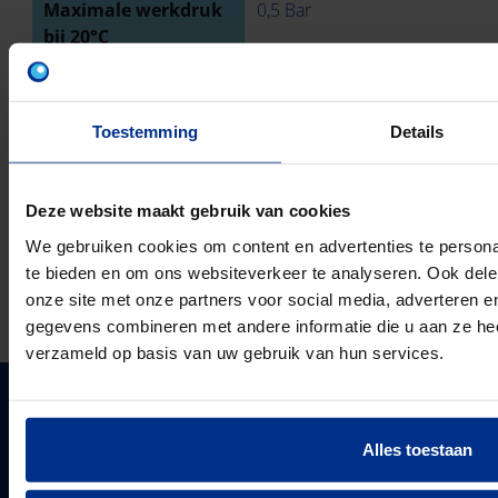
Maximale werkdruk
0,5 Bar
bij 20°C
Ringstijfheidsklasse
SN4
Toestemming
Details
Met pakkingen
Deze website maakt gebruik van cookies
TECHNISCHE TEKENING
We gebruiken cookies om content en advertenties te persona
te bieden en om ons websiteverkeer te analyseren. Ook dele
DOWNLOADS
onze site met onze partners voor social media, adverteren 
gegevens combineren met andere informatie die u aan ze heef
verzameld op basis van uw gebruik van hun services.
PIPELIFE NEDERLAND B.V.
Alles toestaan
Pipelife is één van de grootste producenten van
kunststof leidingsystemen in Europa. Sinds 1947
PIPELIFE