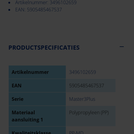
Artikelnummer: 3496102659
EAN: 5905485467537
PRODUCTSPECIFICATIES
Artikelnummer
3496102659
EAN
5905485467537
Serie
Master3Plus
Materiaal
Polypropyleen (PP)
aansluiting 1
Kwaliteitsklasse
PP-MD