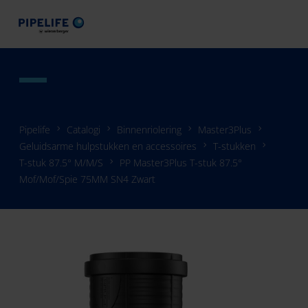
Pipelife
Catalogi
Binnenriolering
Master3Plus
Geluidsarme hulpstukken en accessoires
T-stukken
T-stuk 87.5° M/M/S
PP Master3Plus T-stuk 87.5°
Mof/Mof/Spie 75MM SN4 Zwart