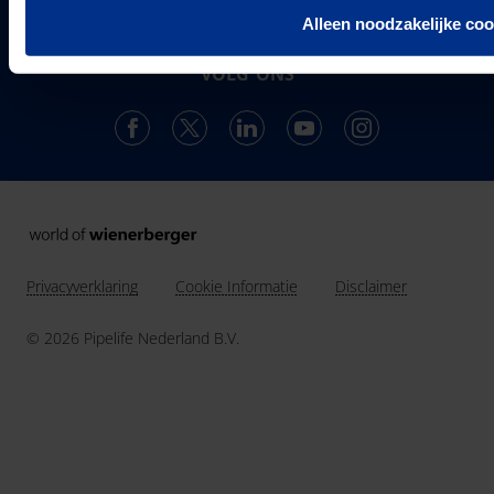
ontwikkelt, produceert en levert de vestiging in
Alleen noodzakelijke coo
Over ons
Enkhuizen een compleet en trendsettend programma.
Projecten & Nieuws
VOLG ONS
Vacatures
24
Landen in Europa
Contact
3037
Werknemers van Pipelife
691.392
km buis geïnstalleerd in 2025
Privacyverklaring
Cookie Informatie
Disclaimer
© 2026 Pipelife Nederland B.V.