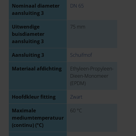
Nominaal diameter
DN 65
aansluiting 3
Uitwendige
75 mm
buisdiameter
aansluiting 3
Aansluiting 3
Schuifmof
Materiaal afdichting
Ethyleen-Propyleen-
Dieen-Monomeer
(EPDM)
Hoofdkleur fitting
Zwart
Maximale
60 °C
mediumtemperatuur
(continu) (°C)