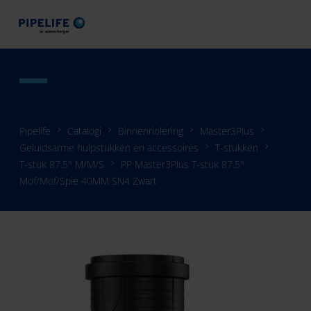
Pipelife
Catalogi
Binnenriolering
Master3Plus
Geluidsarme hulpstukken en accessoires
T-stukken
T-stuk 87.5° M/M/S
PP Master3Plus T-stuk 87.5°
Mof/Mof/Spie 40MM SN4 Zwart