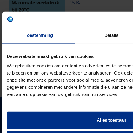
Maximale werkdruk
0,5 Bar
bij 20°C
Ringstijfheidsklasse
SN4
Toestemming
Details
Met pakkingen
Deze website maakt gebruik van cookies
TECHNISCHE TEKENING
We gebruiken cookies om content en advertenties te persona
te bieden en om ons websiteverkeer te analyseren. Ook dele
DOWNLOADS
onze site met onze partners voor social media, adverteren 
gegevens combineren met andere informatie die u aan ze heef
verzameld op basis van uw gebruik van hun services.
PIPELIFE NEDERLAND B.V.
Alles toestaan
Pipelife is één van de grootste producenten van
kunststof leidingsystemen in Europa. Sinds 1947
PIPELIFE