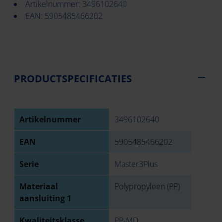
Artikelnummer: 3496102640
EAN: 5905485466202
PRODUCTSPECIFICATIES
Artikelnummer
3496102640
EAN
5905485466202
Serie
Master3Plus
Materiaal
Polypropyleen (PP)
aansluiting 1
Kwaliteitsklasse
PP-MD