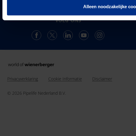
ontwikkelt, produceert en levert de vestiging in
Alleen noodzakelijke coo
Over ons
Enkhuizen een compleet en trendsettend programma.
Projecten & Nieuws
VOLG ONS
Vacatures
24
Landen in Europa
Contact
3037
Werknemers van Pipelife
691.392
km buis geïnstalleerd in 2025
Privacyverklaring
Cookie Informatie
Disclaimer
© 2026 Pipelife Nederland B.V.