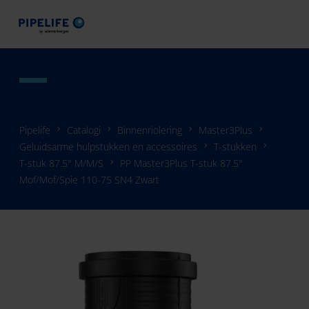
Pipelife
Catalogi
Binnenriolering
Master3Plus
Geluidsarme hulpstukken en accessoires
T-stukken
T-stuk 87.5° M/M/S
PP Master3Plus T-stuk 87.5°
Mof/Mof/Spie 110-75 SN4 Zwart