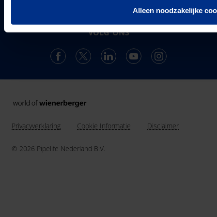
ontwikkelt, produceert en levert de vestiging in
Alleen noodzakelijke coo
Over ons
Enkhuizen een compleet en trendsettend programma.
Projecten & Nieuws
VOLG ONS
Vacatures
24
Landen in Europa
Contact
3037
Werknemers van Pipelife
691.392
km buis geïnstalleerd in 2025
Privacyverklaring
Cookie Informatie
Disclaimer
© 2026 Pipelife Nederland B.V.