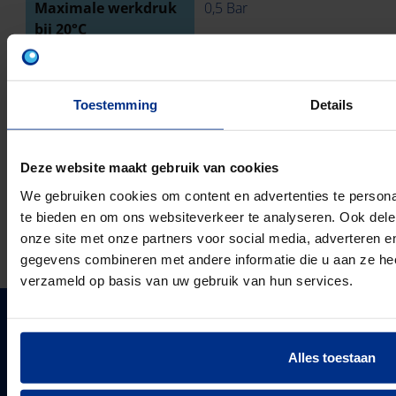
Maximale werkdruk
0,5 Bar
bij 20°C
Ringstijfheidsklasse
SN4
Toestemming
Details
Met pakkingen
Deze website maakt gebruik van cookies
TECHNISCHE TEKENING
We gebruiken cookies om content en advertenties te persona
te bieden en om ons websiteverkeer te analyseren. Ook dele
DOWNLOADS
onze site met onze partners voor social media, adverteren 
gegevens combineren met andere informatie die u aan ze heef
verzameld op basis van uw gebruik van hun services.
PIPELIFE NEDERLAND B.V.
Alles toestaan
Pipelife is één van de grootste producenten van
kunststof leidingsystemen in Europa. Sinds 1947
PIPELIFE