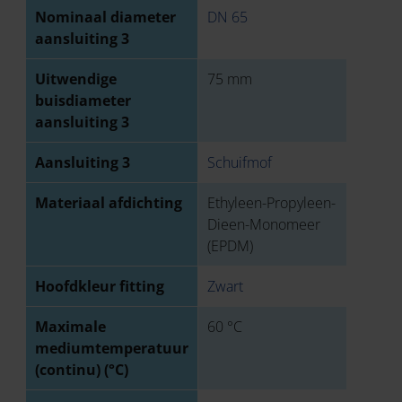
Nominaal diameter
DN 65
aansluiting 3
Uitwendige
75 mm
buisdiameter
aansluiting 3
Aansluiting 3
Schuifmof
Materiaal afdichting
Ethyleen-Propyleen-
Dieen-Monomeer
(EPDM)
Hoofdkleur fitting
Zwart
Maximale
60 °C
mediumtemperatuur
(continu) (°C)