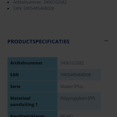
Artikelnummer: 3496102682
EAN: 5905485468008
PRODUCTSPECIFICATIES
Artikelnummer
3496102682
EAN
5905485468008
Serie
Master3Plus
Materiaal
Polypropyleen (PP)
aansluiting 1
Kwaliteitsklasse
PP-MD