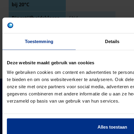
bij 20°C
Ringstijfheidsklasse
SN4
TECHNISCHE TEKENING
Toestemming
Details
DOWNLOADS
Deze website maakt gebruik van cookies
We gebruiken cookies om content en advertenties te persona
te bieden en om ons websiteverkeer te analyseren. Ook dele
onze site met onze partners voor social media, adverteren 
gegevens combineren met andere informatie die u aan ze heef
PIPELIFE NEDERLAND B.V.
verzameld op basis van uw gebruik van hun services.
Pipelife is één van de grootste producenten van
kunststof leidingsystemen in Europa. Sinds 1947
PIPELIFE
ontwikkelt, produceert en levert de vestiging in
Over ons
Enkhuizen een compleet en trendsettend programma.
Alles toestaan
Projecten & Nieuws