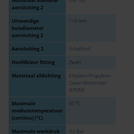
Nominaal diameter
DN 100
aansluiting 2
Uitwendige
110 mm
buisdiameter
aansluiting 2
Aansluiting 2
Schuifmof
Hoofdkleur fitting
Zwart
Materiaal afdichting
Ethyleen-Propyleen-
Dieen-Monomeer
(EPDM)
Maximale
60 °C
mediumtemperatuur
(continu) (°C)
Maximale werkdruk
0,5 Bar