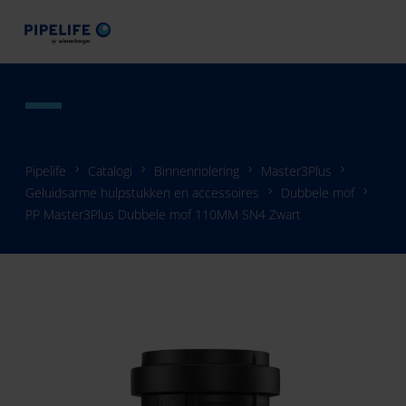
Pipelife
Catalogi
Binnenriolering
Master3Plus
Geluidsarme hulpstukken en accessoires
Dubbele mof
PP Master3Plus Dubbele mof 110MM SN4 Zwart