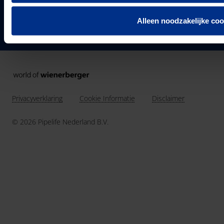
VOLG ONS
Vacatures
24
Landen in Europa
Alleen noodzakelijke coo
Contact
3037
Werknemers van Pipelife
691.392
km buis geïnstalleerd in 2025
Privacyverklaring
Cookie Informatie
Disclaimer
© 2026 Pipelife Nederland B.V.