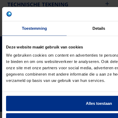
TECHNISCHE TEKENING
DOWNLOADS
Toestemming
Details
Deze website maakt gebruik van cookies
PIPELIFE NEDERLAND B.V.
We gebruiken cookies om content en advertenties te persona
Pipelife is één van de grootste producenten van
te bieden en om ons websiteverkeer te analyseren. Ook dele
kunststof leidingsystemen in Europa. Sinds 1947
PIPELIFE
onze site met onze partners voor social media, adverteren 
ontwikkelt, produceert en levert de vestiging in
gegevens combineren met andere informatie die u aan ze heef
Over ons
Enkhuizen een compleet en trendsettend programma.
verzameld op basis van uw gebruik van hun services.
Projecten & Nieuws
VOLG ONS
Vacatures
24
Landen in Europa
Contact
Alles toestaan
3037
Werknemers van Pipelife