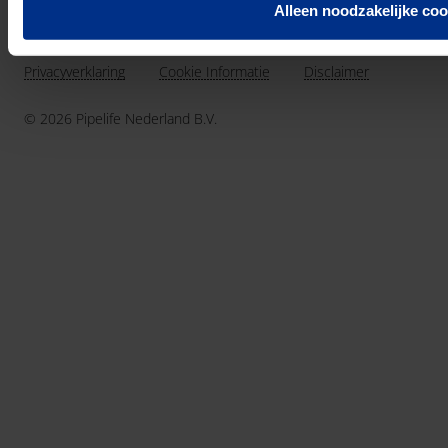
691.392
km buis geïnstalleerd in 2025
Alleen noodzakelijke coo
Privacyverklaring
Cookie Informatie
Disclaimer
© 2026 Pipelife Nederland B.V.