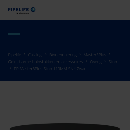
Pipelife
Catalogi
Binnenriolering
Master3Plus
Geluidsarme hulpstukken en accessoires
Overig
Stop
PP Master3Plus Stop 110MM SN4 Zwart