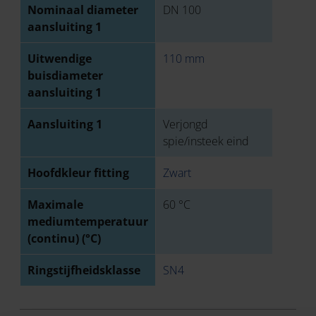
Nominaal diameter
DN 100
aansluiting 1
Uitwendige
110 mm
buisdiameter
aansluiting 1
Aansluiting 1
Verjongd
spie/insteek eind
Hoofdkleur fitting
Zwart
Maximale
60 °C
mediumtemperatuur
(continu) (°C)
Ringstijfheidsklasse
SN4