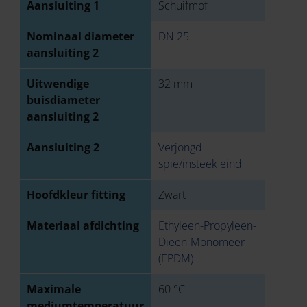
Aansluiting 1
Schuifmof
Nominaal diameter
DN 25
aansluiting 2
Uitwendige
32 mm
buisdiameter
aansluiting 2
Aansluiting 2
Verjongd
spie/insteek eind
Hoofdkleur fitting
Zwart
Materiaal afdichting
Ethyleen-Propyleen-
Dieen-Monomeer
(EPDM)
Maximale
60 °C
mediumtemperatuur