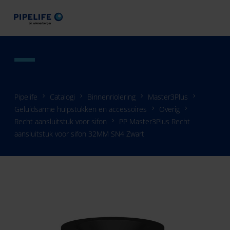
Pipelife
Catalogi
Binnenriolering
Master3Plus
Geluidsarme hulpstukken en accessoires
Overig
Recht aansluitstuk voor sifon
PP Master3Plus Recht
aansluitstuk voor sifon 32MM SN4 Zwart