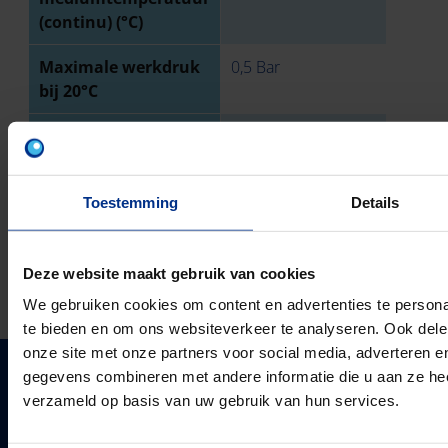
(continu) (°C)
Maximale werkdruk
0,5 Bar
bij 20°C
Ringstijfheidsklasse
SN4
Toestemming
Details
TECHNISCHE TEKENING
DOWNLOADS
Deze website maakt gebruik van cookies
We gebruiken cookies om content en advertenties te persona
te bieden en om ons websiteverkeer te analyseren. Ook dele
onze site met onze partners voor social media, adverteren 
gegevens combineren met andere informatie die u aan ze heef
PIPELIFE NEDERLAND B.V.
verzameld op basis van uw gebruik van hun services.
Pipelife is één van de grootste producenten van