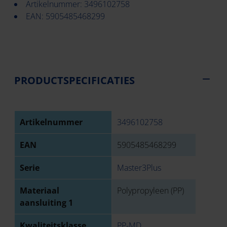
Artikelnummer: 3496102758
EAN: 5905485468299
PRODUCTSPECIFICATIES
Artikelnummer
3496102758
EAN
5905485468299
Serie
Master3Plus
Materiaal
Polypropyleen (PP)
aansluiting 1
Kwaliteitsklasse
PP-MD