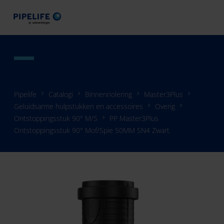
Pipelife
Catalogi
Binnenriolering
Master3Plus
Geluidsarme hulpstukken en accessoires
Overig
Ontstoppingsstuk 90° M/S
PP Master3Plus
Ontstoppingsstuk 90° Mof/Spie 50MM SN4 Zwart