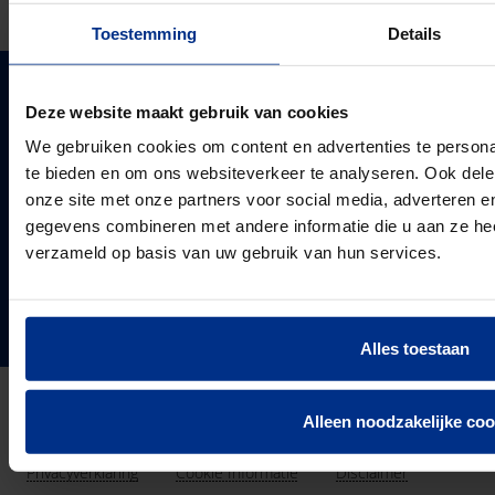
Toestemming
Details
Deze website maakt gebruik van cookies
PIPELIFE NEDERLAND B.V.
Pipelife is één van de grootste producenten van
We gebruiken cookies om content en advertenties te persona
kunststof leidingsystemen in Europa. Sinds 1947
te bieden en om ons websiteverkeer te analyseren. Ook dele
PIPELIFE
ontwikkelt, produceert en levert de vestiging in
onze site met onze partners voor social media, adverteren 
Over ons
Enkhuizen een compleet en trendsettend programma.
gegevens combineren met andere informatie die u aan ze heef
Projecten & Nieuws
verzameld op basis van uw gebruik van hun services.
VOLG ONS
Vacatures
24
Landen in Europa
Contact
3037
Werknemers van Pipelife
Alles toestaan
691.392
km buis geïnstalleerd in 2025
Alleen noodzakelijke coo
Privacyverklaring
Cookie Informatie
Disclaimer