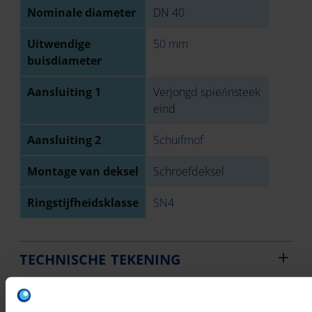
Nominale diameter
DN 40
Uitwendige
50 mm
buisdiameter
Aansluiting 1
Verjongd spie/insteek
eind
Aansluiting 2
Schuifmof
Montage van deksel
Schroefdeksel
Ringstijfheidsklasse
SN4
TECHNISCHE TEKENING
DOWNLOADS