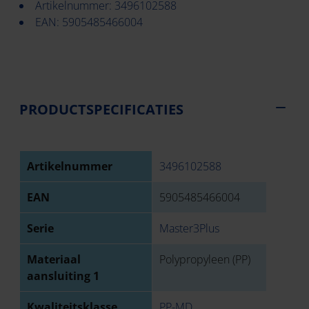
Artikelnummer: 3496102588
EAN: 5905485466004
PRODUCTSPECIFICATIES
Artikelnummer
3496102588
EAN
5905485466004
Serie
Master3Plus
Materiaal
Polypropyleen (PP)
aansluiting 1
Kwaliteitsklasse
PP-MD