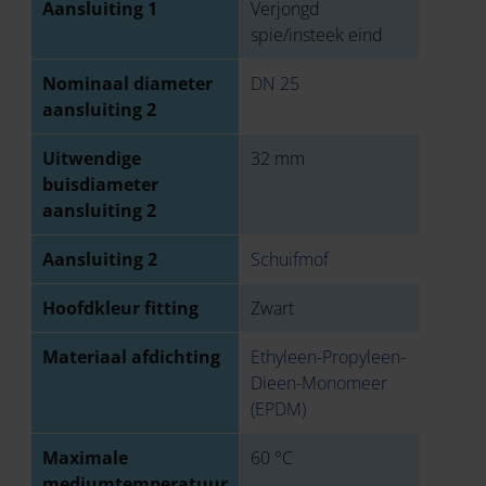
Aansluiting 1
Verjongd
spie/insteek eind
Nominaal diameter
DN 25
aansluiting 2
Uitwendige
32 mm
buisdiameter
aansluiting 2
Aansluiting 2
Schuifmof
Hoofdkleur fitting
Zwart
Materiaal afdichting
Ethyleen-Propyleen-
Dieen-Monomeer
(EPDM)
Maximale
60 °C
mediumtemperatuur