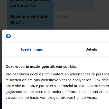
(continu) (°C)
Maximale werkdruk
0,5 Bar
bij 20°C
Ringstijfheidsklasse
SN4
Toestemming
Details
TECHNISCHE TEKENING
DOWNLOADS
Deze website maakt gebruik van cookies
We gebruiken cookies om content en advertenties te persona
te bieden en om ons websiteverkeer te analyseren. Ook dele
onze site met onze partners voor social media, adverteren 
gegevens combineren met andere informatie die u aan ze heef
PIPELIFE NEDERLAND B.V.
verzameld op basis van uw gebruik van hun services.
Pipelife is één van de grootste producenten van