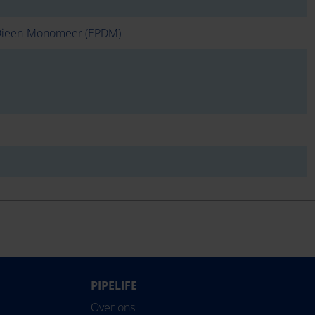
-Dieen-Monomeer (EPDM)
PIPELIFE
Over ons