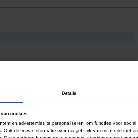
Details
 van cookies
ent en advertenties te personaliseren, om functies voor social
. Ook delen we informatie over uw gebruik van onze site met on
e. Deze partners kunnen deze gegevens combineren met andere i