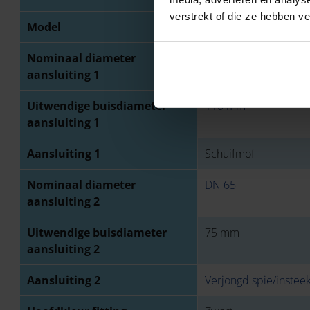
verstrekt of die ze hebben v
Model
1-delig
Nominaal diameter
DN 100
aansluiting 1
Uitwendige buisdiameter
110 mm
aansluiting 1
Aansluiting 1
Schuifmof
Nominaal diameter
DN 65
aansluiting 2
Uitwendige buisdiameter
75 mm
aansluiting 2
Aansluiting 2
Verjongd spie/instee