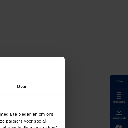
Close
Over
Rekentools
 media te bieden en om ons
Documentatie
ze partners voor social
nformatie die u aan ze heeft