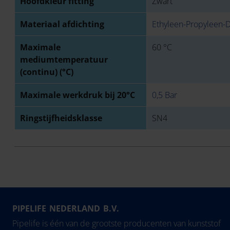
Hoofdkleur fitting
Zwart
Materiaal afdichting
Ethyleen-Propyleen
Maximale
60 °C
mediumtemperatuur
(continu) (°C)
Maximale werkdruk bij 20°C
0,5 Bar
Ringstijfheidsklasse
SN4
PIPELIFE NEDERLAND B.V.
Pipelife is één van de grootste producenten van kunststof