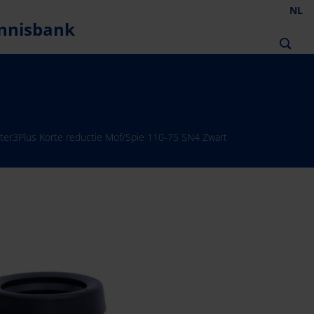
NL
nnisbank
ter3Plus Korte reductie Mof/Spie 110-75 SN4 Zwart