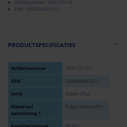
Artikelnummer: 3496103144
EAN: 5905485463072
PRODUCTSPECIFICATIES
Artikelnummer
3496103144
EAN
5905485463072
Serie
Master3Plus
Materiaal
Polypropyleen (PP)
aansluiting 1
Kwaliteitsklasse
PP-MD