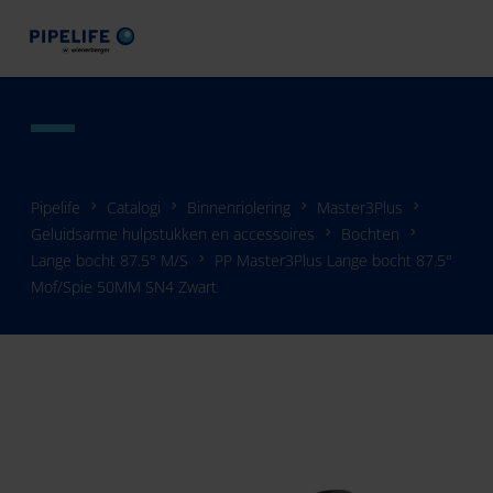
Pipelife
Catalogi
Binnenriolering
Master3Plus
Geluidsarme hulpstukken en accessoires
Bochten
Lange bocht 87.5° M/S
PP Master3Plus Lange bocht 87.5°
Mof/Spie 50MM SN4 Zwart