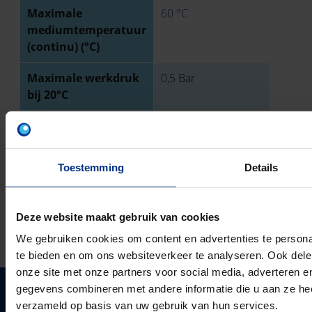
Maximale
60 °C
mediumtemperatuur
(continu) (°C)
Maximale werkdruk
0,5 Bar
bij 20°C
Ringstijfheidsklasse
SN4
Toestemming
Details
TECHNISCHE TEKENING
Deze website maakt gebruik van cookies
DOWNLOADS
We gebruiken cookies om content en advertenties te persona
te bieden en om ons websiteverkeer te analyseren. Ook dele
onze site met onze partners voor social media, adverteren 
gegevens combineren met andere informatie die u aan ze heef
verzameld op basis van uw gebruik van hun services.
PIPELIFE NEDERLAND B.V.