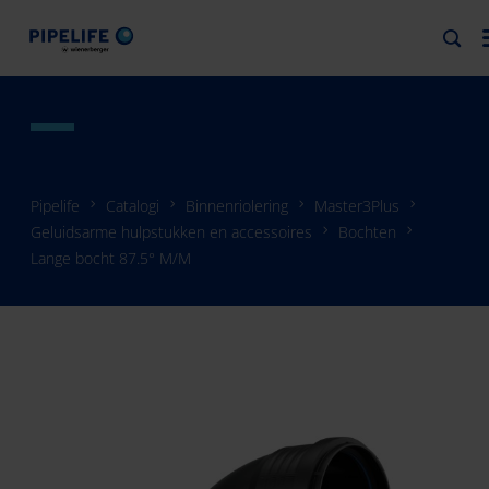
Pipelife
Catalogi
Binnenriolering
Master3Plus
Geluidsarme hulpstukken en accessoires
Bochten
Lange bocht 87.5° M/M