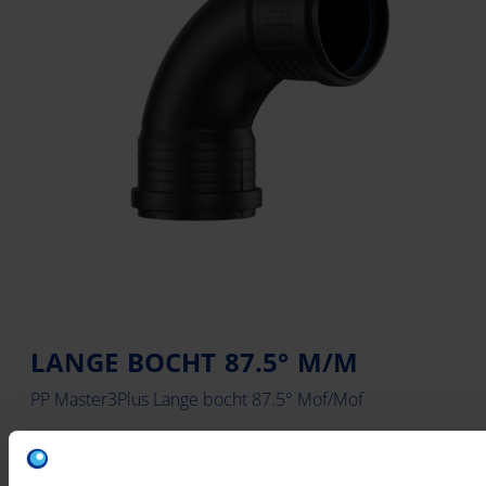
LANGE BOCHT 87.5° M/M
PP Master3Plus Lange bocht 87.5° Mof/Mof
Materiaal aansluiting 1: Polypropyleen (PP)
Kwaliteitsklasse aansluiting 1: PP-MD