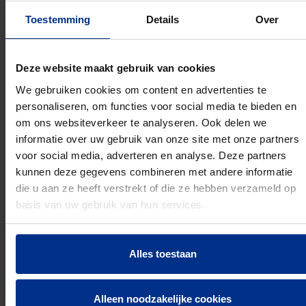
Materiaal aansluiting 2: Polypropyleen (PP)
Toestemming
Details
Over
Kwaliteitsklasse aansluiting 2: PP-MD
Aansluiting 1: Schuifmof
Aansluiting 2: Schuifmof
Deze website maakt gebruik van cookies
Hoofdkleur fitting: Zwart
Ringstijfheidsklasse: SN4
We gebruiken cookies om content en advertenties te
personaliseren, om functies voor social media te bieden en
om ons websiteverkeer te analyseren. Ook delen we
informatie over uw gebruik van onze site met onze partners
voor social media, adverteren en analyse. Deze partners
PRODUCTEN
kunnen deze gegevens combineren met andere informatie
die u aan ze heeft verstrekt of die ze hebben verzameld op
basis van uw gebruik van hun services.
Artikelnummer
EAN
Ø
Aansluiting
A
Alles toestaan
1
2
3496103145
5905485463065
50 mm
5
Alleen noodzakelijke cookies