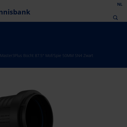
NL
nnisbank
 Master3Plus Bocht 87.5° Mof/Spie 50MM SN4 Zwart