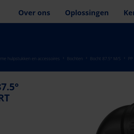
Over ons
Oplossingen
Ke
rme hulpstukken en accessoires
Bochten
Bocht 87.5° M/S
PP
7.5°
RT