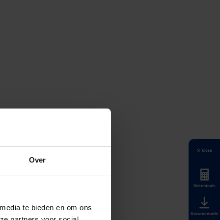
Close
Over
Rekentools
 media te bieden en om ons
Documentatie
ze partners voor social