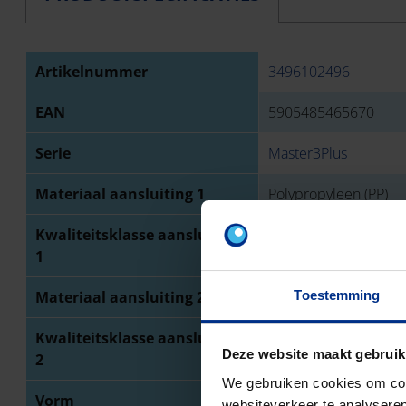
Artikelnummer
3496102496
EAN
5905485465670
Serie
Master3Plus
Materiaal aansluiting 1
Polypropyleen (PP)
Kwaliteitsklasse aansluiting
PP-MD
1
Toestemming
Materiaal aansluiting 2
Polypropyleen (PP)
Kwaliteitsklasse aansluiting
PP-MD
Deze website maakt gebruik
2
We gebruiken cookies om cont
Vorm
Bocht
websiteverkeer te analyseren