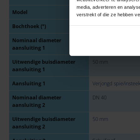
media, adverteren en analys
Model
1-delig
verstrekt of die ze hebben v
Bochthoek (°)
87,5 °
Nominaal diameter
DN 40
aansluiting 1
Uitwendige buisdiameter
50 mm
aansluiting 1
Aansluiting 1
Verjongd spie/instee
Nominaal diameter
DN 40
aansluiting 2
Uitwendige buisdiameter
50 mm
aansluiting 2