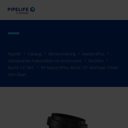
Pipelife
Catalogi
Binnenriolering
Master3Plus
Geluidsarme hulpstukken en accessoires
Bochten
Bocht 15° M/S
PP Master3Plus Bocht 15° Mof/Spie 75MM
SN4 Zwart