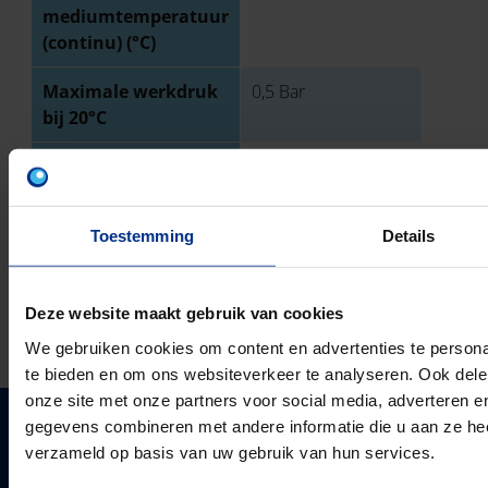
mediumtemperatuur
(continu) (°C)
Maximale werkdruk
0,5 Bar
bij 20°C
Ringstijfheidsklasse
SN4
Toestemming
Details
TECHNISCHE TEKENING
DOWNLOADS
Deze website maakt gebruik van cookies
We gebruiken cookies om content en advertenties te persona
te bieden en om ons websiteverkeer te analyseren. Ook dele
onze site met onze partners voor social media, adverteren 
gegevens combineren met andere informatie die u aan ze heef
PIPELIFE NEDERLAND B.V.
verzameld op basis van uw gebruik van hun services.
Pipelife is één van de grootste producenten van