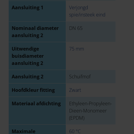
Aansluiting 1
Verjongd
spie/insteek eind
Nominaal diameter
DN 65
aansluiting 2
Uitwendige
75 mm
buisdiameter
aansluiting 2
Aansluiting 2
Schuifmof
Hoofdkleur fitting
Zwart
Materiaal afdichting
Ethyleen-Propyleen-
Dieen-Monomeer
(EPDM)
Maximale
60 °C