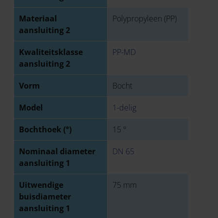
Materiaal
Polypropyleen (PP)
aansluiting 2
Kwaliteitsklasse
PP-MD
aansluiting 2
Vorm
Bocht
Model
1-delig
Bochthoek (°)
15 °
Nominaal diameter
DN 65
aansluiting 1
Uitwendige
75 mm
buisdiameter
aansluiting 1