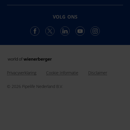
ontwikkelt, produceert en levert de vestiging in
Over ons
Enkhuizen een compleet en trendsettend programma.
Projecten & Nieuws
VOLG ONS
Vacatures
24
Landen in Europa
Contact
3037
Werknemers van Pipelife
691.392
km buis geïnstalleerd in 2025
Privacyverklaring
Cookie Informatie
Disclaimer
© 2026 Pipelife Nederland B.V.