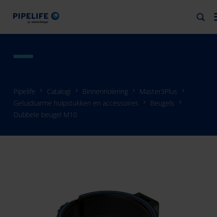
Pipelife
Catalogi
Binnenriolering
Master3Plus
Geluidsarme hulpstukken en accessoires
Beugels
Dubbele beugel M10