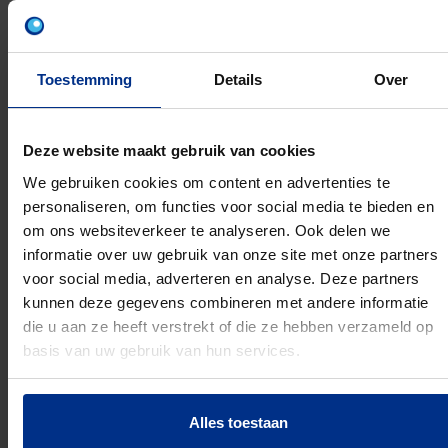
Inlage: Rubber
Aansluitvoorziening: Binnendraad
Aansluitmaat aansluitvoorziening: M10
Sluitvoorziening: Dubbel klik
Toestemming
Details
Over
Geschikt voor stalen buis:
Geschikt voor roestvaststalen buis:
Geschikt voor koperen buis:
Deze website maakt gebruik van cookies
Geschikt voor aluminium buis:
We gebruiken cookies om content en advertenties te
Geschikt voor gietijzeren buis:
personaliseren, om functies voor social media te bieden en
Geschikt voor kunststof buis:
om ons websiteverkeer te analyseren. Ook delen we
Geschikt voor spiraalbuis:
informatie over uw gebruik van onze site met onze partners
voor social media, adverteren en analyse. Deze partners
kunnen deze gegevens combineren met andere informatie
die u aan ze heeft verstrekt of die ze hebben verzameld op
basis van uw gebruik van hun services.
PRODUCTEN
Alles toestaan