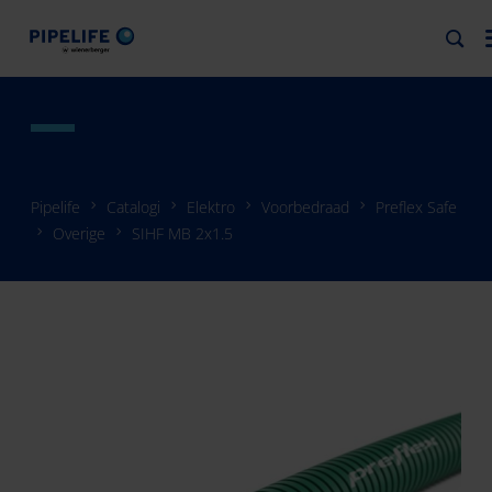
Pipelife
Catalogi
Elektro
Voorbedraad
Preflex Safe
Overige
SIHF MB 2x1.5