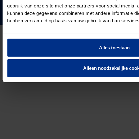
24
Landen in Europa
gebruik van onze site met onze partners voor social media, 
Contact
kunnen deze gegevens combineren met andere informatie die 
3037
Werknemers van Pipelife
hebben verzameld op basis van uw gebruik van hun services
691.392
km buis geïnstalleerd in 2025
Alles toestaan
Privacyverklaring
Cookie Informatie
Disclaimer
Alleen noodzakelijke cook
© 2026 Pipelife Nederland B.V.