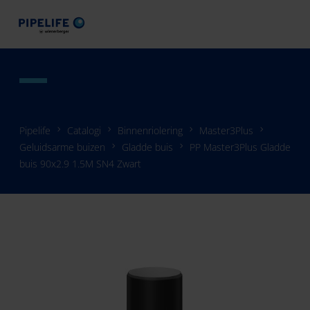
Pipelife
Catalogi
Binnenriolering
Master3Plus
Geluidsarme buizen
Gladde buis
PP Master3Plus Gladde
buis 90x2.9 1.5M SN4 Zwart