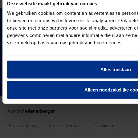
Deze website maakt gebruik van cookies
We gebruiken cookies om content en advertenties te persona
te bieden en om ons websiteverkeer te analyseren. Ook dele
PIPELIFE NEDERLAND B.V.
onze site met onze partners voor social media, adverteren 
Pipelife is één van de grootste producenten van
gegevens combineren met andere informatie die u aan ze heef
kunststof leidingsystemen in Europa. Sinds 1947
verzameld op basis van uw gebruik van hun services.
PIPELIFE
ontwikkelt, produceert en levert de vestiging in
Over ons
Enkhuizen een compleet en trendsettend programma.
Projecten & Nieuws
VOLG ONS
Alles toestaan
Vacatures
24
Landen in Europa
Contact
3037
Alleen noodzakelijke coo
Werknemers van Pipelife
691.392
km buis geïnstalleerd in 2025
Privacyverklaring
Cookie Informatie
Disclaimer