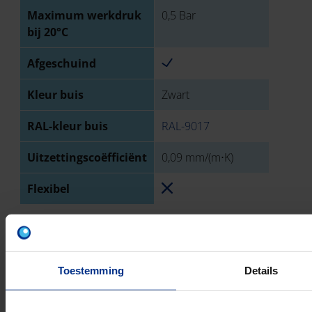
Maximum werkdruk
0,5 Bar
bij 20°C
Afgeschuind
Kleur buis
Zwart
RAL-kleur buis
RAL-9017
Uitzettingscoëfficiënt
0,09 mm/(m⋅K)
Flexibel
TECHNISCHE TEKENING
Toestemming
Details
DOWNLOADS