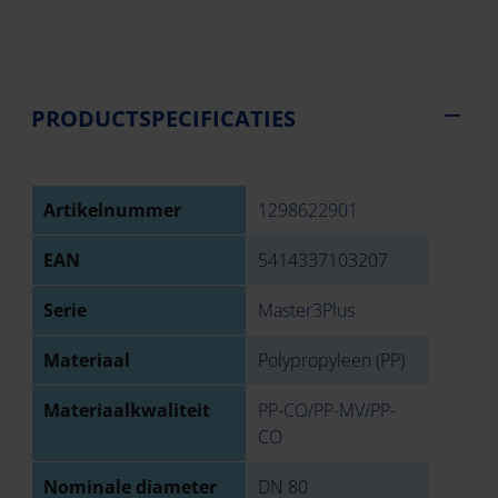
PRODUCTSPECIFICATIES
Artikelnummer
1298622901
EAN
5414337103207
Serie
Master3Plus
Materiaal
Polypropyleen (PP)
Materiaalkwaliteit
PP-CO/PP-MV/PP-
CO
Nominale diameter
DN 80