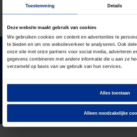
Toestemming
Details
DOWNLOADS
Deze website maakt gebruik van cookies
We gebruiken cookies om content en advertenties te persona
te bieden en om ons websiteverkeer te analyseren. Ook dele
onze site met onze partners voor social media, adverteren 
PIPELIFE NEDERLAND B.V.
gegevens combineren met andere informatie die u aan ze heef
Pipelife is één van de grootste producenten van
verzameld op basis van uw gebruik van hun services.
kunststof leidingsystemen in Europa. Sinds 1947
PIPELIFE
ontwikkelt, produceert en levert de vestiging in
Over ons
Enkhuizen een compleet en trendsettend programma.
Projecten & Nieuws
Alles toestaan
VOLG ONS
Vacatures
24
Landen in Europa
Contact
Alleen noodzakelijke coo
3037
Werknemers van Pipelife
691.392
km buis geïnstalleerd in 2025