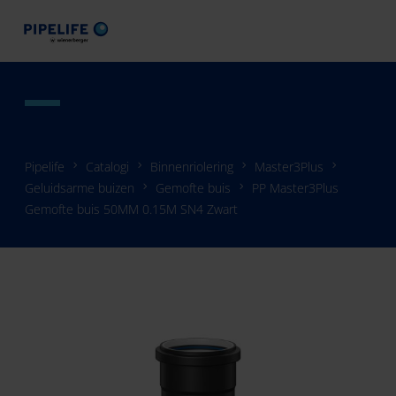
Pipelife
Catalogi
Binnenriolering
Master3Plus
Geluidsarme buizen
Gemofte buis
PP Master3Plus
Gemofte buis 50MM 0.15M SN4 Zwart