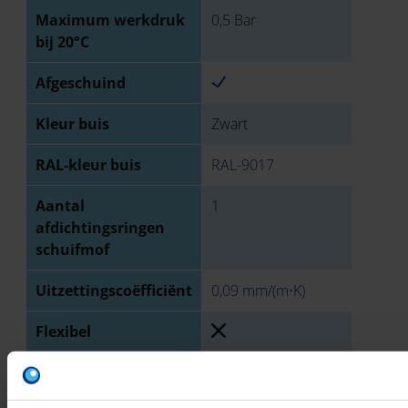
Maximum werkdruk
0,5 Bar
bij 20°C
Afgeschuind
Kleur buis
Zwart
RAL-kleur buis
RAL-9017
Aantal
1
afdichtingsringen
schuifmof
Uitzettingscoëfficiënt
0,09 mm/(m⋅K)
Flexibel
TECHNISCHE TEKENING