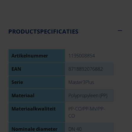
PRODUCTSPECIFICATIES
Artikelnummer
1195008854
EAN
8718892076882
Serie
Master3Plus
Materiaal
Polypropyleen (PP)
Materiaalkwaliteit
PP-CO/PP-MV/PP-
CO
Nominale diameter
DN 40